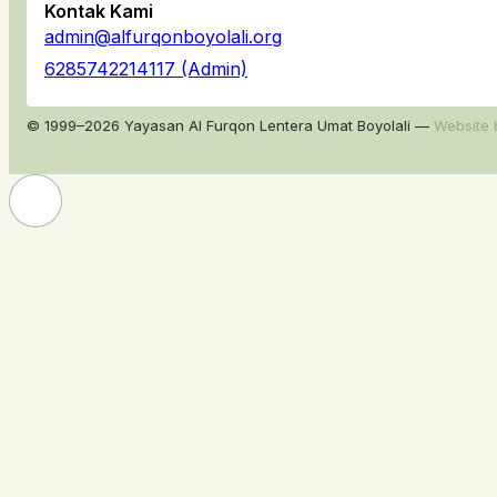
Kontak Kami
admin@alfurqonboyolali.org
6285742214117 (Admin)
© 1999–2026 Yayasan Al Furqon Lentera Umat Boyolali —
Website