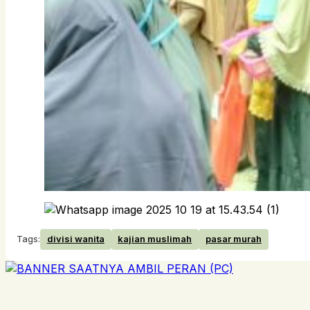
Tags:
divisi wanita
kajian muslimah
pasar murah