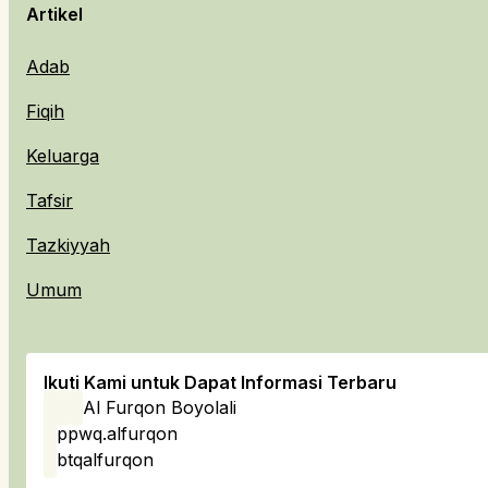
Artikel
Adab
Fiqih
Keluarga
Tafsir
Tazkiyyah
Umum
Ikuti Kami untuk Dapat Informasi Terbaru
Al Furqon Boyolali
ppwq.alfurqon
btqalfurqon