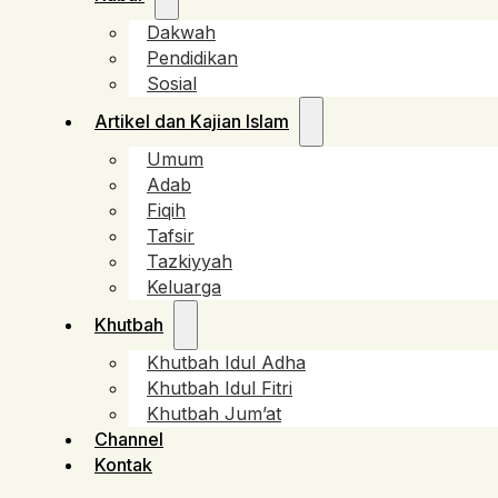
Dakwah
Pendidikan
Sosial
Artikel dan Kajian Islam
Umum
Adab
Fiqih
Tafsir
Tazkiyyah
Keluarga
Khutbah
Khutbah Idul Adha
Khutbah Idul Fitri
Khutbah Jum’at
Channel
Kontak