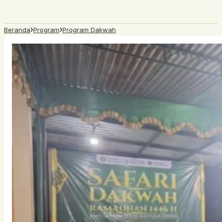
›
›
Beranda
Program
Program Dakwah