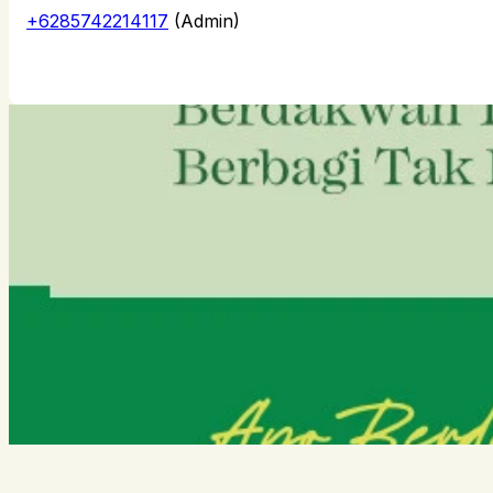
+6285742214117
(Admin)