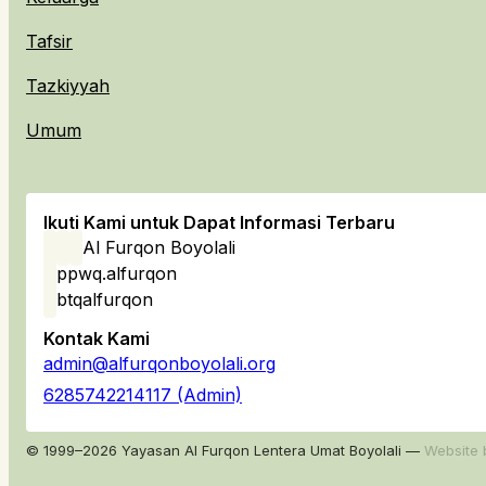
Tafsir
Tazkiyyah
Umum
Ikuti Kami untuk Dapat Informasi Terbaru
Al Furqon Boyolali
ppwq.alfurqon
btqalfurqon
Kontak Kami
admin@alfurqonboyolali.org
6285742214117 (Admin)
© 1999–2026 Yayasan Al Furqon Lentera Umat Boyolali —
Website