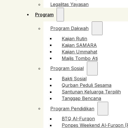
Legalitas Yayasan
Program
Program Dakwah
Kajian Rutin
Kajian SAMARA
Kajian Ummahat
Majlis Tombo Ati
Program Sosial
Bakti Sosial
Qurban Peduli Sesama
Santunan Keluarga Terpilih
Tanggap Bencana
Program Pendidikan
BTQ Al-Furqon
Ponpes Weekend Al-Furqon 