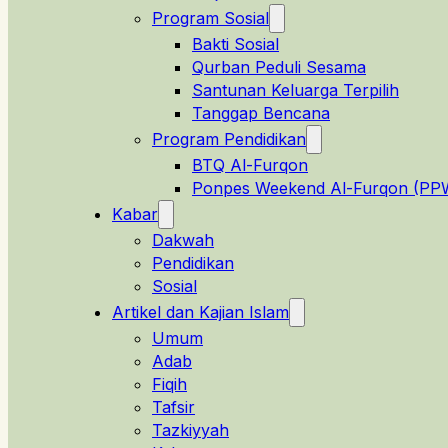
Program Sosial
Bakti Sosial
Qurban Peduli Sesama
Santunan Keluarga Terpilih
Tanggap Bencana
Program Pendidikan
BTQ Al-Furqon
Ponpes Weekend Al-Furqon (PP
Kabar
Dakwah
Pendidikan
Sosial
Artikel dan Kajian Islam
Umum
Adab
Fiqih
Tafsir
Tazkiyyah