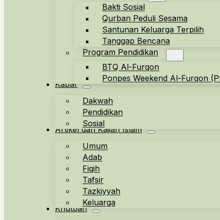
Bakti Sosial
Qurban Peduli Sesama
Santunan Keluarga Terpilih
Tanggap Bencana
Program Pendidikan
BTQ Al-Furqon
Ponpes Weekend Al-Furqon (
Kabar
Dakwah
Pendidikan
Sosial
Artikel dan Kajian Islam
Umum
Adab
Fiqih
Tafsir
Tazkiyyah
Keluarga
Khutbah