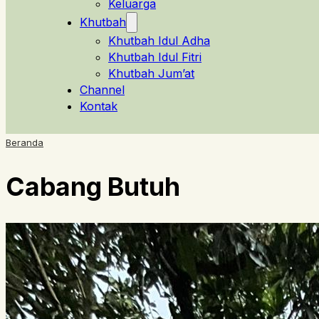
Keluarga
Khutbah
Khutbah Idul Adha
Khutbah Idul Fitri
Khutbah Jum’at
Channel
Kontak
Beranda
Cabang Butuh