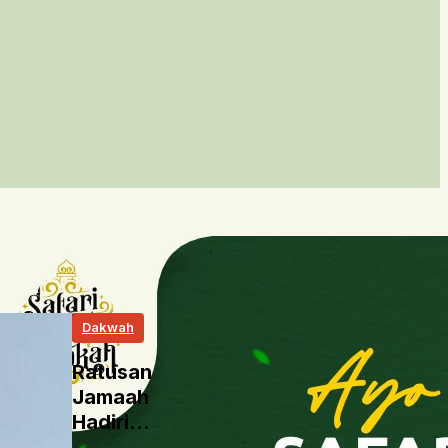
Dakwah
Ratusan
Jamaah
Hadiri
Kajian dan