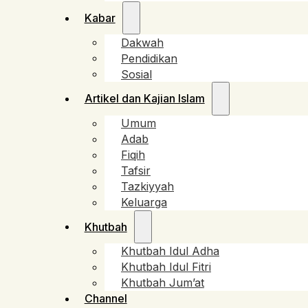
Kabar
Dakwah
Pendidikan
Sosial
Artikel dan Kajian Islam
Umum
Adab
Fiqih
Tafsir
Tazkiyyah
Keluarga
Khutbah
Khutbah Idul Adha
Khutbah Idul Fitri
Khutbah Jum’at
Channel