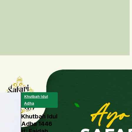
Khutbah Idul
Adha
Khutbah Idul
Adha 1446
H: Faidah