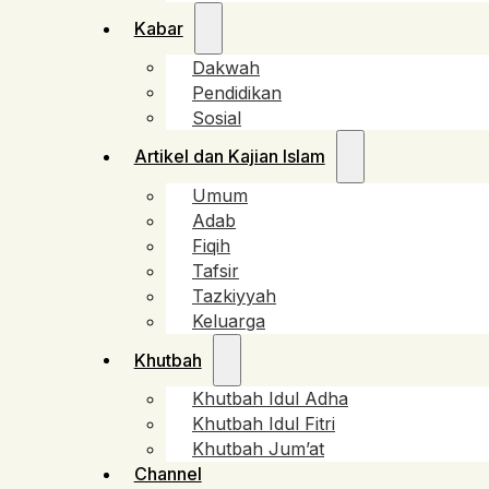
Kabar
Dakwah
Pendidikan
Sosial
Artikel dan Kajian Islam
Umum
Adab
Fiqih
Tafsir
Tazkiyyah
Keluarga
Khutbah
Khutbah Idul Adha
Khutbah Idul Fitri
Khutbah Jum’at
Channel