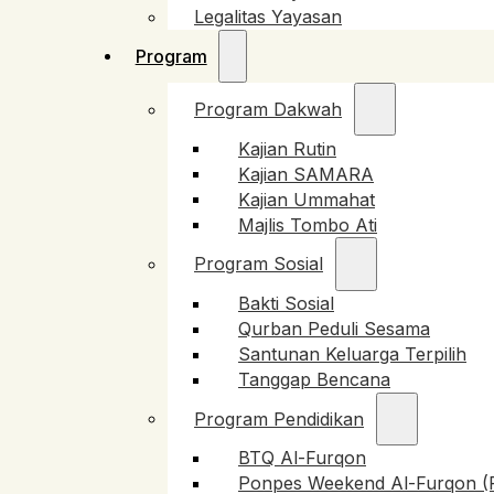
Legalitas Yayasan
Program
Program Dakwah
Kajian Rutin
Kajian SAMARA
Kajian Ummahat
Majlis Tombo Ati
Program Sosial
Bakti Sosial
Qurban Peduli Sesama
Santunan Keluarga Terpilih
Tanggap Bencana
Program Pendidikan
BTQ Al-Furqon
Ponpes Weekend Al-Furqon 