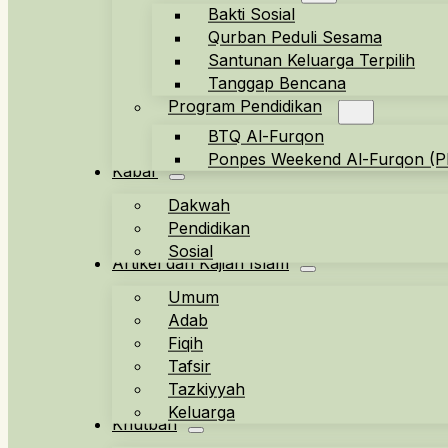
Bakti Sosial
Qurban Peduli Sesama
Santunan Keluarga Terpilih
Tanggap Bencana
Program Pendidikan
BTQ Al-Furqon
Ponpes Weekend Al-Furqon (
Kabar
Dakwah
Pendidikan
Sosial
Artikel dan Kajian Islam
Umum
Adab
Fiqih
Tafsir
Tazkiyyah
Keluarga
Khutbah