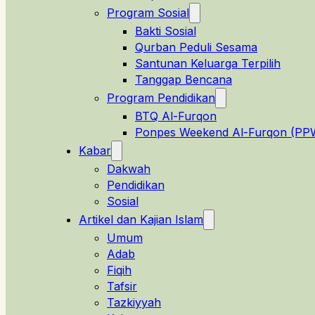
Program Sosial
Bakti Sosial
Qurban Peduli Sesama
Santunan Keluarga Terpilih
Tanggap Bencana
Program Pendidikan
BTQ Al-Furqon
Ponpes Weekend Al-Furqon (PP
Kabar
Dakwah
Pendidikan
Sosial
Artikel dan Kajian Islam
Umum
Adab
Fiqih
Tafsir
Tazkiyyah