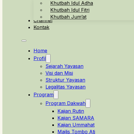
Khutbah Idul Adha
Khutbah Idul Fitri
Khutbah Jum’at
Channel
Kontak
Home
Profil
Sejarah Yayasan
Visi dan Misi
Struktur Yayasan
Legalitas Yayasan
Program
Program Dakwah
Kajian Rutin
Kajian SAMARA
Kajian Ummahat
Majlis Tombo Ati