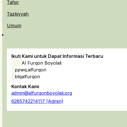
Tafsir
Tazkiyyah
Umum
Ikuti Kami untuk Dapat Informasi Terbaru
Al Furqon Boyolali
ppwq.alfurqon
btqalfurqon
Kontak Kami
admin@alfurqonboyolali.org
6285742214117 (Admin)