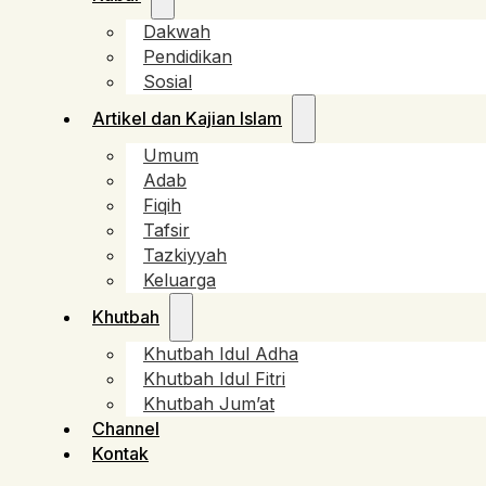
Dakwah
Pendidikan
Sosial
Artikel dan Kajian Islam
Umum
Adab
Fiqih
Tafsir
Tazkiyyah
Keluarga
Khutbah
Khutbah Idul Adha
Khutbah Idul Fitri
Khutbah Jum’at
Channel
Kontak