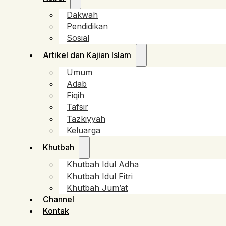
Dakwah
Pendidikan
Sosial
Artikel dan Kajian Islam
Umum
Adab
Fiqih
Tafsir
Tazkiyyah
Keluarga
Khutbah
Khutbah Idul Adha
Khutbah Idul Fitri
Khutbah Jum’at
Channel
Kontak