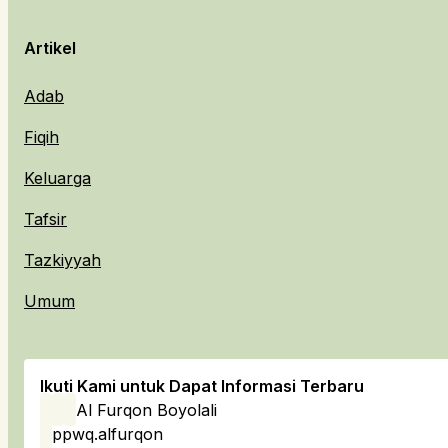
Artikel
Adab
Fiqih
Keluarga
Tafsir
Tazkiyyah
Umum
Ikuti Kami untuk Dapat Informasi Terbaru
Al Furqon Boyolali
ppwq.alfurqon