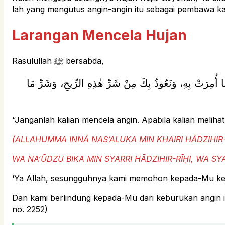
lah yang mengutus angin-angin itu sebagai pembawa k
Larangan Mencela Hujan
Rasulullah ﷺ bersabda,
ِ مَا أُمِرَتْ بِهِ، وَنَعُوذُ بِكَ مِنْ شَرِّ هٰذِهِ الرِّيحِ، وَشَرِّ مَا
“Janganlah kalian mencela angin. Apabila kalian meliha
(ALLAHUMMA INNĀ NAS’ALUKA MIN KHAIRI HĀDZIHIR-R
WA NA‘ŪDZU BIKA MIN SYARRI HĀDZIHIR-RĪḤI, WA SYA
‘Ya Allah, sesungguhnya kami memohon kepada-Mu kebai
Dan kami berlindung kepada-Mu dari keburukan angin i
no. 2252)