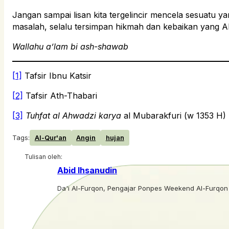
Jangan sampai lisan kita tergelincir mencela sesuatu 
masalah, selalu tersimpan hikmah dan kebaikan yang Al
Wallahu a’lam bi ash-shawab
[1]
Tafsir Ibnu Katsir
[2]
Tafsir Ath-Thabari
[3]
Tuhfat al Ahwadzi karya
al Mubarakfuri (w 1353 H)
Tags:
Al-Qur'an
Angin
hujan
Tulisan oleh:
Abid Ihsanudin
Da'i Al-Furqon, Pengajar Ponpes Weekend Al-Furqon