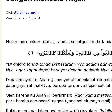
Oleh
Abid Ihsanudin
Waktu baca ± 4 menit
تَغُواْ مِن فَضۡلِهِۦ وَلَعَلَّكُمۡ تَشۡكُرُونَ ٤٦
“Di antara tanda-tanda (kebesaran)-Nya adalah bahw
Nya, agar kapal dapat berlayar dengan perintah-Nya,
Di dalam ayat ini, Allah ﷻ menyebutkan nikmat-nikmat-Nya kepada makhluk-Nya, yaitu dengan mengirimkan angin sebagai pembawa kabar gembira sebelum
datangnya rahmat-Nya, berupa turunnya hujan setelah 
Oleh karena itu Allah ﷻ berfirman:
“Agar kamu merasak
para hamba dan negeri-negeri (yang sebelumnya mati).
Itulah mengapa datangnya hujan wajib disyukuri,
‘la’al