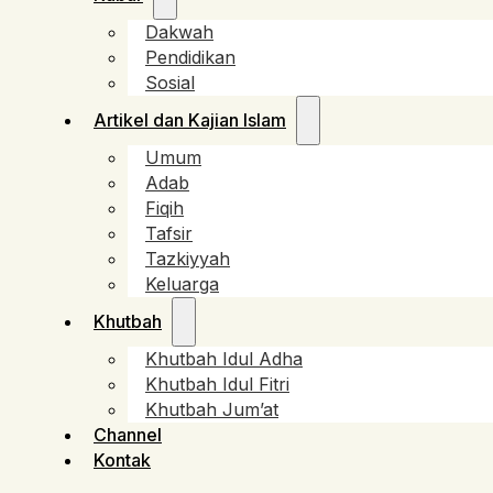
Dakwah
Pendidikan
Sosial
Artikel dan Kajian Islam
Umum
Adab
Fiqih
Tafsir
Tazkiyyah
Keluarga
Khutbah
Khutbah Idul Adha
Khutbah Idul Fitri
Khutbah Jum’at
Channel
Kontak