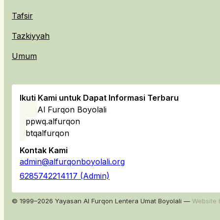
Tafsir
Tazkiyyah
Umum
Ikuti Kami untuk Dapat Informasi Terbaru
Al Furqon Boyolali
ppwq.alfurqon
btqalfurqon
Kontak Kami
admin@alfurqonboyolali.org
6285742214117 (Admin)
© 1999–2026 Yayasan Al Furqon Lentera Umat Boyolali —
Website