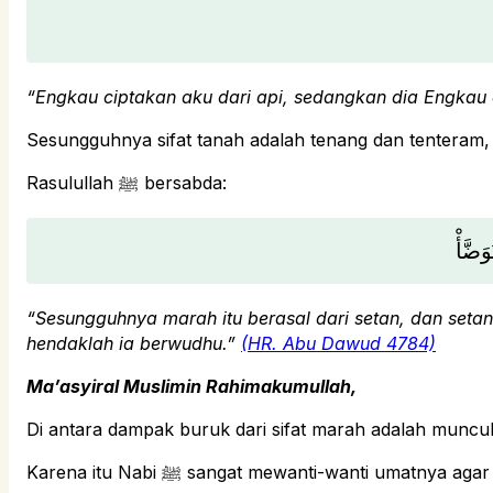
“Engkau ciptakan aku dari api, sedangkan dia Engkau 
Sesungguhnya sifat tanah adalah tenang dan tenteram, 
Rasulullah ﷺ bersabda:
َضَّأْ
“Sesungguhnya marah itu berasal dari setan, dan setan
hendaklah ia berwudhu.”
(HR. Abu Dawud 4784)
Ma’asyiral Muslimin Rahimakumullah,
Di antara dampak buruk dari sifat marah adalah munc
Karena itu Nabi ﷺ sangat mewanti-wanti umatnya