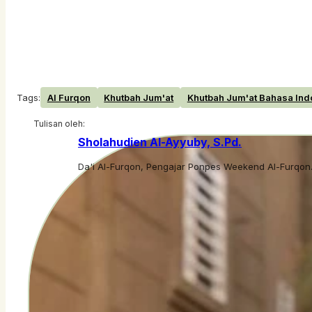
Tags:
Al Furqon
Khutbah Jum'at
Khutbah Jum'at Bahasa Ind
Tulisan oleh:
Sholahudien Al-Ayyuby, S.Pd.
Da'i Al-Furqon, Pengajar Ponpes Weekend Al-Furqon