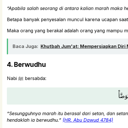
“Apabila salah seorang di antara kalian marah maka h
Betapa banyak penyesalan muncul karena ucapan saat 
Maka orang yang berakal adalah orang yang mampu m
Baca Juga:
Khutbah Jum'at: Mempersiapkan Dir
4. Berwudhu
Nabi ﷺ bersabda:
َضَّأْ
“Sesungguhnya marah itu berasal dari setan, dan setan
hendaklah ia berwudhu.”
(HR. Abu Dawud 4784)