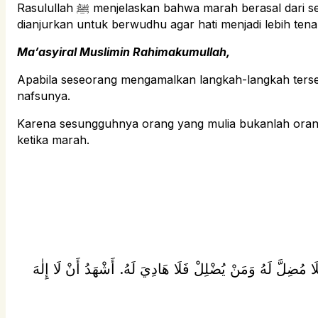
Rasulullah ﷺ menjelaskan bahwa marah berasal dari setan, sedangkan setan diciptakan dari api. Dan api dipadamkan dengan air. Oleh sebab itu, ketika marah
dianjurkan untuk berwudhu agar hati menjadi lebih ten
Ma’asyiral Muslimin Rahimakumullah,
Apabila seseorang mengamalkan langkah-langkah terse
nafsunya.
Karena sesungguhnya orang yang mulia bukanlah orang
ketika marah.
فَلَا مُضِلَّ لَهُ وَمَنْ يُضْلِلْ فَلَا هَادِيَ لَهُ. أَشْهَدُ أَنْ لَا إِلٰهَ