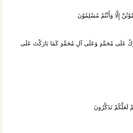
بَارِكْ عَلَى مُحَمَّدٍ وَعَلَى آلِ مُحَمَّدٍ كَمَا بَارَكْتَ عَلَى