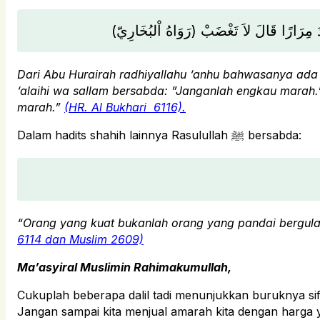
دَ مِرَارًا قَالَ لاَ تَغْضَبْ (رَوَاهُ اْلبُخَارِيّ
Dari Abu Hurairah radhiyallahu ‘anhu bahwasanya ada se
‘alaihi wa sallam bersabda: ”Janganlah engkau marah.”
marah.”
(HR. Al Bukhari
6116).
Dalam hadits shahih lainnya Rasulullah ﷺ bersabda:
“Orang yang kuat bukanlah orang yang pandai bergula
6114 dan Muslim
2609)
Ma’asyiral Muslimin Rahimakumullah,
Cukuplah beberapa dalil tadi menunjukkan buruknya sif
Jangan sampai kita menjual amarah kita dengan harga