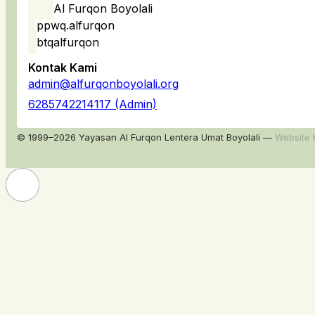
Al Furqon Boyolali
ppwq.alfurqon
btqalfurqon
Kontak Kami
admin@alfurqonboyolali.org
6285742214117 (Admin)
© 1999–2026 Yayasan Al Furqon Lentera Umat Boyolali —
Website