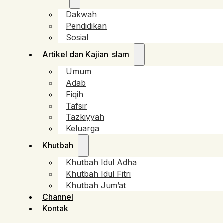
Dakwah
Pendidikan
Sosial
Artikel dan Kajian Islam
Umum
Adab
Fiqih
Tafsir
Tazkiyyah
Keluarga
Khutbah
Khutbah Idul Adha
Khutbah Idul Fitri
Khutbah Jum’at
Channel
Kontak