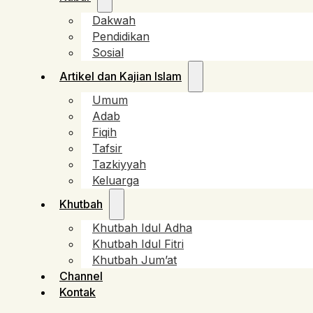
Dakwah
Pendidikan
Sosial
Artikel dan Kajian Islam
Umum
Adab
Fiqih
Tafsir
Tazkiyyah
Keluarga
Khutbah
Khutbah Idul Adha
Khutbah Idul Fitri
Khutbah Jum’at
Channel
Kontak