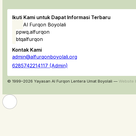
Ikuti Kami untuk Dapat Informasi Terbaru
Al Furqon Boyolali
ppwq.alfurqon
btqalfurqon
Kontak Kami
admin@alfurqonboyolali.org
6285742214117 (Admin)
© 1999–2026 Yayasan Al Furqon Lentera Umat Boyolali —
Website