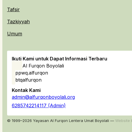
Tafsir
Tazkiyyah
Umum
Ikuti Kami untuk Dapat Informasi Terbaru
Al Furqon Boyolali
ppwq.alfurqon
btqalfurqon
Kontak Kami
admin@alfurqonboyolali.org
6285742214117 (Admin)
© 1999–2026 Yayasan Al Furqon Lentera Umat Boyolali —
Website