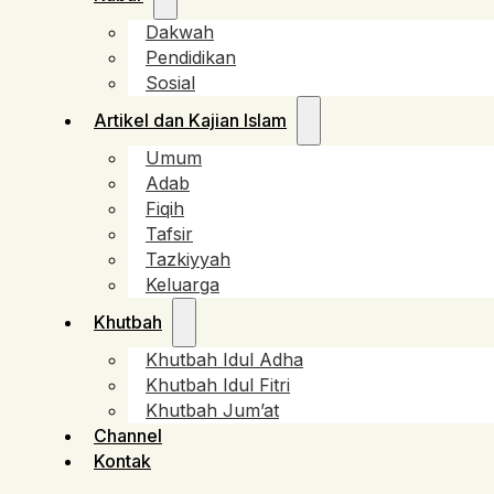
Dakwah
Pendidikan
Sosial
Artikel dan Kajian Islam
Umum
Adab
Fiqih
Tafsir
Tazkiyyah
Keluarga
Khutbah
Khutbah Idul Adha
Khutbah Idul Fitri
Khutbah Jum’at
Channel
Kontak