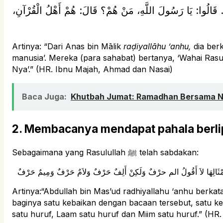
ِ. قَالُوا: يَا رَسُولَ اللَّهِ، مَنْ هُمْ؟ قَالَ: هُمْ أَهْلُ الْقُرْآنِ
Artinya: “Dari Anas bin Mālik
raḍiyallāhu ’anhu,
dia berkata, “Rasulullah ﷺ bersabda
manusia’. Mereka (para sahabat) bertanya, ‘Wahai Rasu
Nya’.” (HR. Ibnu Majah, Ahmad dan Nasai)
Baca Juga:
2. Membacanya mendapat pahala berli
Sebagaimana yang Rasulullah ﷺ telah sabdakan:
Artinya:“Abdullah bin Mas’ud radhiyallahu ‘anhu berkat
baginya satu kebaikan dengan bacaan tersebut, satu kebaikan dilipa
satu huruf, Laam satu huruf dan Miim satu huruf.” (HR. 