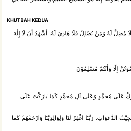
KHUTBAH KEDUA
فَلَا مُضِلَّ لَهُ وَمَنْ يُضْلِلْ فَلَا هَادِيَ لَهُ. أَشْهَدُ أَنْ لَا إِلٰهَ
بَارِكْ عَلَى مُحَمَّدٍ وَعَلَى آلِ مُحَمَّدٍ كَمَا بَارَكْتَ عَلَى
جِيْبُ الدَّعَوَاتِ. رَبَّنَا اغْفِرْ لَنَا وَلِوَالِدِيْنَا وَارْحَمْهُمْ كَمَا