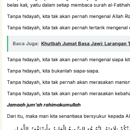
belas kali, yaitu dalam setiap membaca surah al-Fatihah 
Tanpa hidayah, kita tak akan pernah mengenal Allah
R
Tanpa hidayah, kita tak akan pernah tertarik mengenal
Baca Juga:
Khutbah Jumat Basa Jawi: Larangan 
Tanpa hidayah, kita tak akan pernah mengenal siapa ki
Tanpa hidayah, kita bukanlah siapa-siapa.
Tanpa hidayah, kita tak pernah akan merasakan manisn
Tanpa hidayah, kita tak akan pernah merasakan kebahagia
Jamaah jum’ah rahimakumullah
Dari itu, maka mari kita senantiasa bersyukur kepada 
ُمْ تِلَاوَتَهُ، إِنَّهُ هُوَ السَّمِيعُ الْعَلِيمُ.وَأَسْتَغْفِرُ اللَّهَ لِي