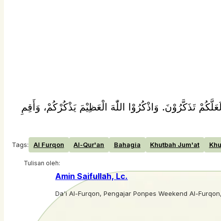
َلَّكُمْ تَذَكَّرُوْنَ. وَاذْكُرُوْا اللّٰهَ الْعَظِيْمَ يَذْكُرْكُمْ، وَأَقِمِ
Tags:
Al Furqon
Al-Qur'an
Bahagia
Khutbah Jum'at
Khu
Tulisan oleh:
Amin Saifullah, Lc.
Da'i Al-Furqon, Pengajar Ponpes Weekend Al-Furqon, 