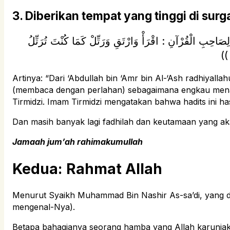
3. Diberikan tempat yang tinggi di surg
احِبِ الْقُرْآنِ : اقْرَأْ وَارْتَقِ وَرَتِّلْ كَمَا كُنْتَ تُرَتِّلُ
Artinya: “Dari ‘Abdullah bin ‘Amr bin Al-‘Ash radhiyallahu ‘anhuma, Nabi ﷺ bersabda, “Dikatakan kepada ahli Al-Qur’an,
(membaca dengan perlahan) sebagaimana engkau menar
Tirmidzi. Imam Tirmidzi mengatakan bahwa hadits ini ha
Dan masih banyak lagi fadhilah dan keutamaan yang a
Jamaah jum’ah rahimakumullah
Kedua: Rahmat Allah
Menurut Syaikh Muhammad Bin Nashir As-sa’di, yang di
mengenal-Nya).
Betapa bahagianya seorang hamba yang Allah karuniak