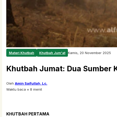
Materi Khutbah
Khutbah Jum'at
Kamis, 20 November 2025
Khutbah Jumat: Dua Sumber 
Oleh
Amin Saifullah, Lc.
Waktu baca ± 8 menit
KHUTBAH PERTAMA