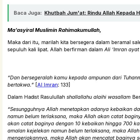
Baca Juga:
Khutbah Jum'at: Rindu Allah Kepada
Ma’asyiral Muslimin Rahimakumullah,
Maka dari itu, marilah kita bersegera dalam beramal sal
sepuluh kali lipat. Allah berfirman dalam
Ali ‘Imran ayat
“Dan bersegeralah kamu kepada ampunan dari Tuhanmu
bertakwa.”
[
Al Imran
: 133]
Dalam Hadist Rasulullah
shallallahu alaihi wasallam
Be
“Sesungguhnya Allah menetapkan adanya kebaikan dan
namun belum terlaksana, maka Allah akan catat bagin
akan catat baginya dengan 10 kebaikan hingga 700 kali
amalan kejelekan namun belum terlaksana, maka Allah 
mengerjakannya, maka Allah akan mencatat baginya sa