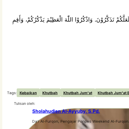
َلَّكُمْ تَذَكَّرُوْنَ. وَاذْكُرُوْا اللّٰهَ الْعَظِيْمَ يَذْكُرْكُمْ، وَأَقِمِ
Tags:
Kebaikan
Khutbah
Khutbah Jum'at
Khutbah Jum'at 
Tulisan oleh:
Sholahudien Al-Ayyuby, S.Pd.
Da'i Al-Furqon, Pengajar Ponpes Weekend Al-Furqon