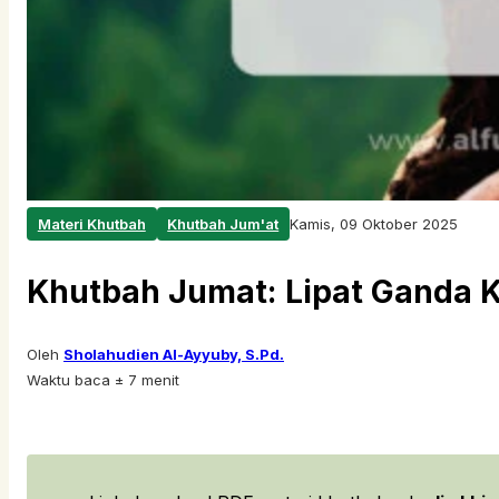
Materi Khutbah
Khutbah Jum'at
Kamis, 09 Oktober 2025
Khutbah Jumat: Lipat Ganda 
Oleh
Sholahudien Al-Ayyuby, S.Pd.
Waktu baca ± 7 menit