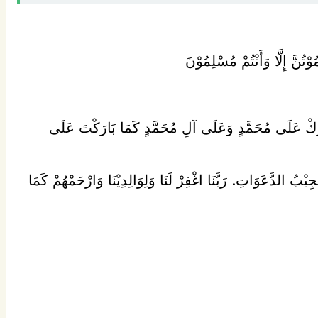
بَارِكْ عَلَى مُحَمَّدٍ وَعَلَى آلِ مُحَمَّدٍ كَمَا بَارَكْتَ عَلَى
جِيْبُ الدَّعَوَاتِ. رَبَّنَا اغْفِرْ لَنَا وَلِوَالِدِيْنَا وَارْحَمْهُمْ كَمَا