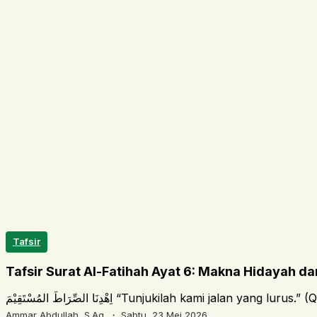
Tafsir
Tafsir Surat Al-Fatihah Ayat 6: Makna Hidayah da
اِهْدِنَا الصِّرَاطَ المُسْتَقِيْمَ “Tunjukilah ka
Ammar Abdullah, S.Ag. ・
Sabtu, 23 Mei 2026