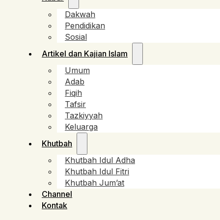
Dakwah
Pendidikan
Sosial
Artikel dan Kajian Islam
Umum
Adab
Fiqih
Tafsir
Tazkiyyah
Keluarga
Khutbah
Khutbah Idul Adha
Khutbah Idul Fitri
Khutbah Jum’at
Channel
Kontak